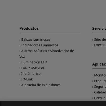
Productos
Servici
Balizas Luminosas
Sitio d
Indicadores Luminosos
EXPOSI
Alarma Acústica / Sintetizador de
Voz
Iluminación LED
Aplica
LAN / USB /PoE
Inalámbrico
Monito
IO-Link
Produc
A prueba de explosiones
Seguri
Calida
Comuni