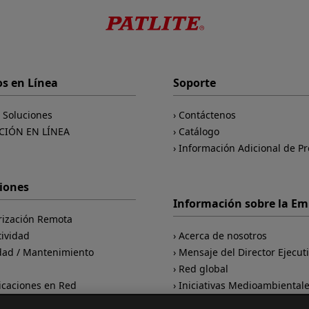
os en Línea
Soporte
e Soluciones
Contáctenos
CIÓN EN LÍNEA
Catálogo
Información Adicional de P
ciones
Información sobre la E
rización Remota
tividad
Acerca de nosotros
dad / Mantenimiento
Mensaje del Director Ejecut
d
Red global
caciones en Red
Iniciativas Medioambiental