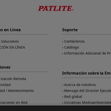
os en Línea
Soporte
e Soluciones
Contáctenos
CIÓN EN LÍNEA
Catálogo
Información Adicional de P
ciones
Información sobre la E
rización Remota
tividad
Acerca de nosotros
dad / Mantenimiento
Mensaje del Director Ejecut
d
Red global
caciones en Red
Iniciativas Medioambiental