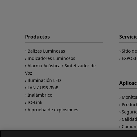
Productos
Servici
Balizas Luminosas
Sitio d
Indicadores Luminosos
EXPOSI
Alarma Acústica / Sintetizador de
Voz
Iluminación LED
Aplica
LAN / USB /PoE
Inalámbrico
Monito
IO-Link
Produc
A prueba de explosiones
Seguri
Calida
Comuni