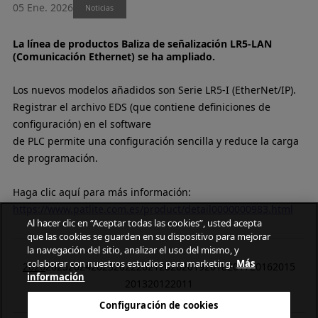
05 Ene. 2026
Noticias
La línea de productos Baliza de señalización LR5-LAN
(Comunicación Ethernet) se ha ampliado.
Los nuevos modelos añadidos son Serie LR5-I (EtherNet/IP).
Registrar el archivo EDS (que contiene definiciones de
configuración) en el software
de PLC permite una configuración sencilla y reduce la carga
de programación.
Haga clic aquí para más información:
https://www.patlite.com.es/product/detail0000000983.html
Al hacer clic en “Aceptar todas las cookies”, usted acepta
que las cookies se guarden en su dispositivo para mejorar
la navegación del sitio, analizar el uso del mismo, y
colaborar con nuestros estudios para marketing.
Más
2026
2025
2024
2023
2022
2021
2020
2019
2018
2017
2016
2015
información
2013
2012
2011
Configuración de cookies