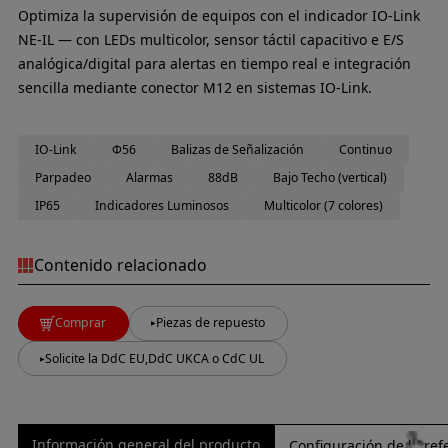
Optimiza la supervisión de equipos con el indicador IO-Link
NE-IL — con LEDs multicolor, sensor táctil capacitivo e E/S
analógica/digital para alertas en tiempo real e integración
sencilla mediante conector M12 en sistemas IO-Link.
IO-Link
Φ56
Balizas de Señalización
Continuo
Parpadeo
Alarmas
88dB
Bajo Techo (vertical)
IP65
Indicadores Luminosos
Multicolor (7 colores)
Contenido relacionado
Comprar
Piezas de repuesto
Solicite la DdC EU,DdC UKCA o CdC UL
Información general del producto
Configuración de la ref