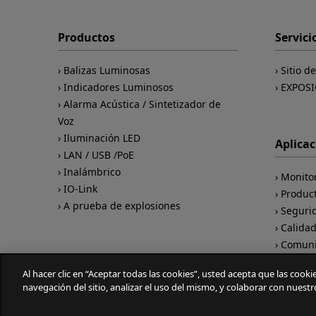
Productos
Servici
Balizas Luminosas
Sitio d
Indicadores Luminosos
EXPOSI
Alarma Acústica / Sintetizador de
Voz
Iluminación LED
Aplica
LAN / USB /PoE
Inalámbrico
Monito
IO-Link
Produc
A prueba de explosiones
Seguri
Calida
Comuni
Al hacer clic en “Aceptar todas las cookies”, usted acepta que las cook
navegación del sitio, analizar el uso del mismo, y colaborar con nuest