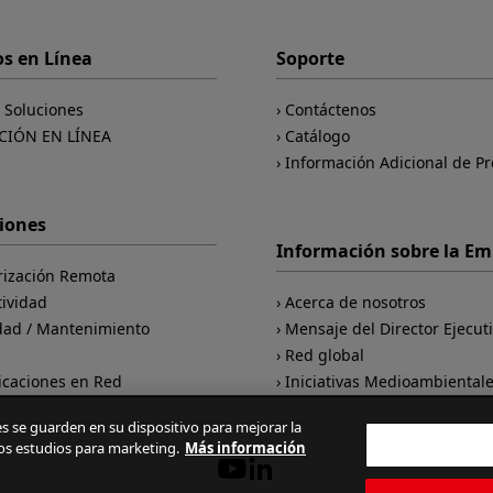
os en Línea
Soporte
e Soluciones
Contáctenos
CIÓN EN LÍNEA
Catálogo
Información Adicional de P
ciones
Información sobre la E
rización Remota
tividad
Acerca de nosotros
dad / Mantenimiento
Mensaje del Director Ejecut
d
Red global
caciones en Red
Iniciativas Medioambiental
ies se guarden en su dispositivo para mejorar la
ros estudios para marketing.
Más información