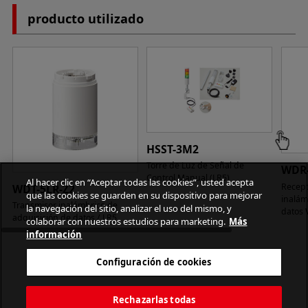
producto utilizado
HSST-3M2
Torre de Luz de Señal de
WDR-
Control Manual (LR5)
Al hacer clic en “Aceptar todas las cookies”, usted acepta
Recept
WDT-5LR-Z2
que las cookies se guarden en su dispositivo para mejorar
inalám
Transmisor inalámbrico de
la navegación del sitio, analizar el uso del mismo, y
datos
adquisición de datos / LR5
colaborar con nuestros estudios para marketing.
Más
información
Configuración de cookies
Rechazarlas todas