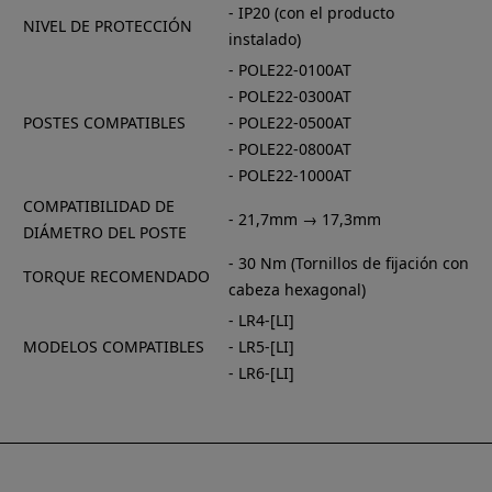
- IP20 (con el producto
NIVEL DE PROTECCIÓN
instalado)
- POLE22-0100AT
- POLE22-0300AT
POSTES COMPATIBLES
- POLE22-0500AT
- POLE22-0800AT
- POLE22-1000AT
COMPATIBILIDAD DE
- 21,7mm → 17,3mm
DIÁMETRO DEL POSTE
- 30 Nm (Tornillos de fijación con
TORQUE RECOMENDADO
cabeza hexagonal)
- LR4-[LI]
MODELOS COMPATIBLES
- LR5-[LI]
- LR6-[LI]