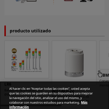
producto utilizado
NBM
Conver
LR6
monito
Al hacer clic en “Aceptar todas las cookies”, usted acepta
Balizas de señalización LED
WDT-6LR-Z2
que las cookies se guarden en su dispositivo para mejorar
Ø60 mm
Transmisor inalámbrico de
la navegación del sitio, analizar el uso del mismo, y
adquisición de datos / LR6
colaborar con nuestros estudios para marketing.
Más
información