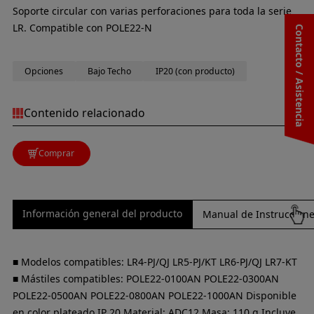
Soporte circular con varias perforaciones para toda la serie
LR. Compatible con POLE22-N
Contacto / Asistencia
Opciones
Bajo Techo
IP20 (con producto)
Contenido relacionado
Comprar
Información general del producto
Manual de Instrucciones
■ Modelos compatibles: LR4-PJ/QJ LR5-PJ/KT LR6-PJ/QJ LR7-KT
■ Mástiles compatibles: POLE22-0100AN POLE22-0300AN
POLE22-0500AN POLE22-0800AN POLE22-1000AN Disponible
en color plateado IP 20 Material: ADC12 Masa: 110 g Incluye