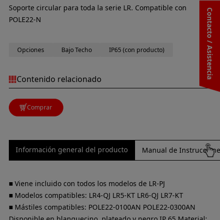
Soporte circular para toda la serie LR. Compatible con
Contacto / Asistencia
POLE22-N
Opciones
Bajo Techo
IP65 (con producto)
Contenido relacionado
Comprar
Información general del producto
Manual de Instrucciones
■ Viene incluido con todos los modelos de LR-PJ
■ Modelos compatibles: LR4-QJ LR5-KT LR6-QJ LR7-KT
■ Mástiles compatibles: POLE22-0100AN POLE22-0300AN
Disponible en blanquecino, plateado y negro IP 65 Material: